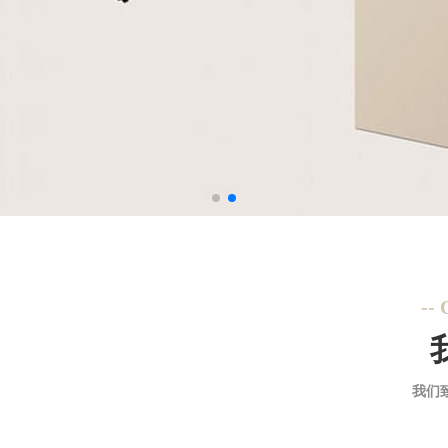
--
我们